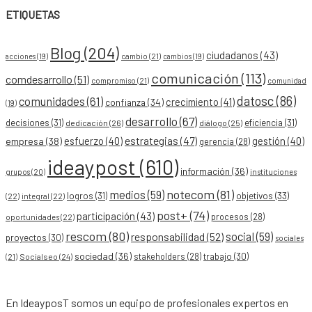
ETIQUETAS
Blog
(204)
ciudadanos
(43)
acciones
(19)
cambio
(21)
cambios
(19)
comunicación
(113)
comdesarrollo
(51)
compromiso
(21)
comunidad
datosc
(86)
comunidades
(61)
crecimiento
(41)
confianza
(34)
(19)
desarrollo
(67)
decisiones
(31)
eficiencia
(31)
dedicación
(26)
diálogo
(25)
esfuerzo
(40)
estrategias
(47)
gestión
(40)
empresa
(38)
gerencia
(28)
ideaypost
(610)
información
(36)
grupos
(20)
instituciones
notecom
(81)
medios
(59)
objetivos
(33)
logros
(31)
(22)
integral
(22)
post+
(74)
participación
(43)
procesos
(28)
oportunidades
(22)
rescom
(80)
social
(59)
responsabilidad
(52)
proyectos
(30)
sociales
sociedad
(36)
stakeholders
(28)
trabajo
(30)
Socialseo
(24)
(21)
En IdeayposT somos un equipo de profesionales expertos en