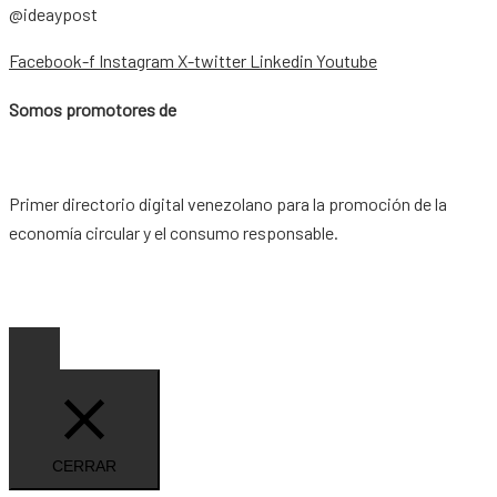
@ideaypost
Facebook-f
Instagram
X-twitter
Linkedin
Youtube
Somos promotores de
Primer directorio digital venezolano para la promoción de la
economía circular y el consumo responsable.
Copyright © 2026 |
www.ideaypost.com
|
Aviso Legal
|
Política
de Privacidad
|
Política de Cookies
CERRAR