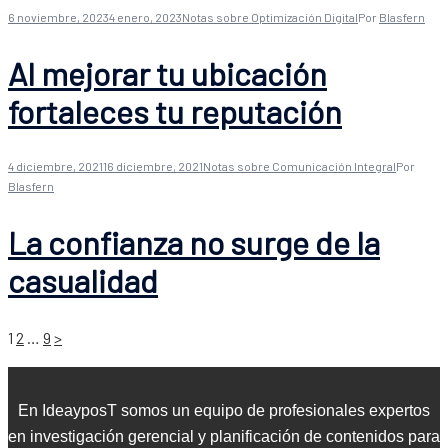
6 noviembre, 2023
4 enero, 2023
Notas sobre Optimización Digital
Por
Blasfern
Al mejorar tu ubicación
fortaleces tu reputación
4 diciembre, 2021
16 diciembre, 2021
Notas sobre Comunicación Integral
Por
Blasfern
La confianza no surge de la
casualidad
Posts
1
2
…
9
>
pagination
En IdeayposT somos un equipo de profesionales expertos
en investigación gerencial y planificación de contenidos para