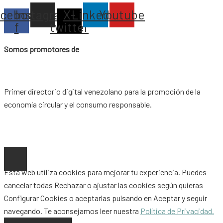
acebook-
Instagram
X-
Linkedin
Youtube
f
twitter
Somos promotores de
Primer directorio digital venezolano para la promoción de la
economía circular y el consumo responsable.
Copyright © 2026 |
www.ideaypost.com
|
Aviso Legal
|
Política
de Privacidad
|
Política de Cookies
Esta web utiliza cookies para mejorar tu experiencia. Puedes
cancelar todas
Rechazar
o ajustar las cookies según quieras
Configurar Cookies
o aceptarlas pulsando en
Aceptar
y seguir
navegando. Te aconsejamos leer nuestra
Política de Privacidad.