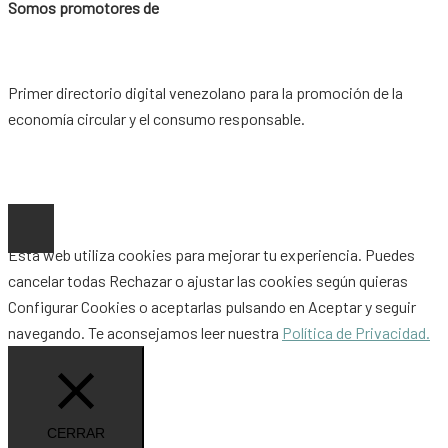
Somos promotores de
Primer directorio digital venezolano para la promoción de la
economía circular y el consumo responsable.
Copyright © 2026 |
www.ideaypost.com
|
Aviso Legal
|
Política
de Privacidad
|
Política de Cookies
Esta web utiliza cookies para mejorar tu experiencia. Puedes
cancelar todas
Rechazar
o ajustar las cookies según quieras
Configurar Cookies
o aceptarlas pulsando en
Aceptar
y seguir
navegando. Te aconsejamos leer nuestra
Política de Privacidad.
CERRAR