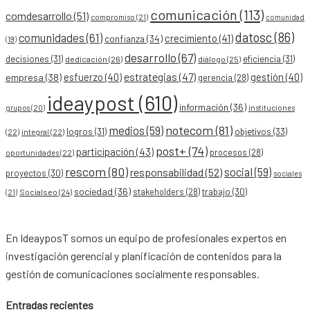
comunicación
(113)
comdesarrollo
(51)
compromiso
(21)
comunidad
datosc
(86)
comunidades
(61)
crecimiento
(41)
confianza
(34)
(19)
desarrollo
(67)
decisiones
(31)
eficiencia
(31)
dedicación
(26)
diálogo
(25)
esfuerzo
(40)
estrategias
(47)
gestión
(40)
empresa
(38)
gerencia
(28)
ideaypost
(610)
información
(36)
grupos
(20)
instituciones
notecom
(81)
medios
(59)
objetivos
(33)
logros
(31)
(22)
integral
(22)
post+
(74)
participación
(43)
procesos
(28)
oportunidades
(22)
rescom
(80)
social
(59)
responsabilidad
(52)
proyectos
(30)
sociales
sociedad
(36)
stakeholders
(28)
trabajo
(30)
Socialseo
(24)
(21)
En IdeayposT somos un equipo de profesionales expertos en
investigación gerencial y planificación de contenidos para la
gestión de comunicaciones socialmente responsables.
Entradas recientes