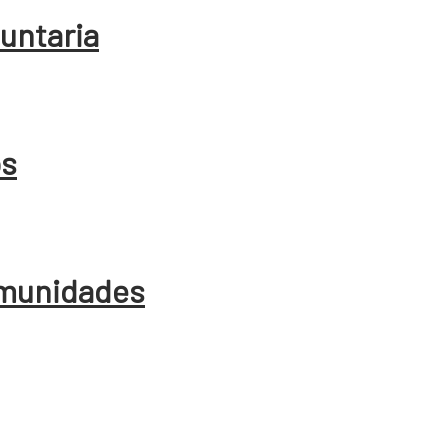
luntaria
os
comunidades