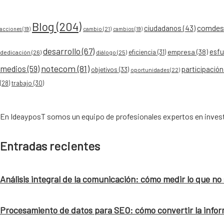
Blog
(204)
comdesa
ciudadanos
(43)
acciones
(19)
cambio
(21)
cambios
(19)
desarrollo
(67)
esfu
empresa
(38)
eficiencia
(31)
dedicación
(26)
diálogo
(25)
notecom
(81)
medios
(59)
participación
objetivos
(33)
oportunidades
(22)
(28)
trabajo
(30)
En IdeayposT somos un equipo de profesionales expertos en investi
Entradas recientes
Análisis integral de la comunicación: cómo medir lo que no
Procesamiento de datos para SEO: cómo convertir la infor