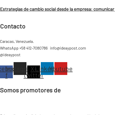
Estrategias de cambio social desde la empresa: comunicar 
Contacto
Caracas, Venezuela.
WhatsApp +58 412-7080786 info@ideaypost.com
@ideaypost
cebook-
Instagram
X-
Linkedin
Youtube
f
twitter
Somos promotores de