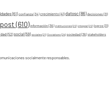
datosc
(86)
idades
(61)
crecimiento
(41)
confianza
(34)
decisiones
(31)
ypost
(610)
información
(36)
logros
(31)
instituciones
(22)
integral
(22)
social
(59)
idad
(52)
sociedad
(36)
stakeholders
Socialseo
(24)
sociales
(21)
 comunicaciones socialmente responsables.