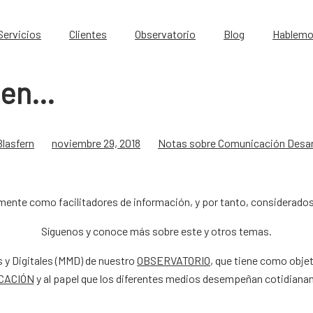
Servicios
Clientes
Observatorio
Blog
Hablem
ben…
Blasfern
noviembre 29, 2018
Notas sobre Comunicación Desar
nte como facilitadores de información, y por tanto, considerados
Síguenos y conoce más sobre este y otros temas.
s y Digitales (MMD) de nuestro
OBSERVATORIO
, que tiene como objet
CACIÓN
y al papel que los diferentes medios desempeñan cotidianam