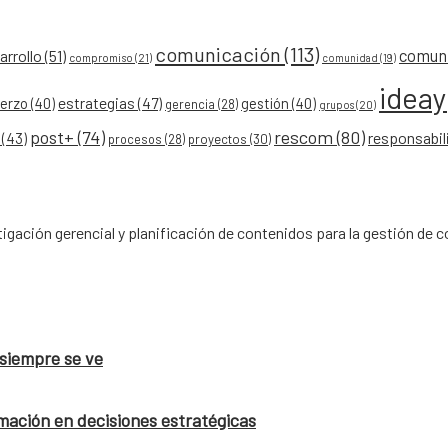
comunicación
(113)
comun
rrollo
(51)
compromiso
(21)
comunidad
(19)
idea
erzo
(40)
estrategias
(47)
gestión
(40)
gerencia
(28)
grupos
(20)
post+
(74)
rescom
(80)
responsabil
(43)
procesos
(28)
proyectos
(30)
gación gerencial y planificación de contenidos para la gestión de
 siempre se ve
mación en decisiones estratégicas