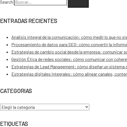
Search
ENTRADAS RECIENTES
Análisis integral de la comunicación: cómo medir lo que no s
Procesamiento de datos para SEO: cómo convertir la informa
Estrategias de cambio social desde la empresa: comunicar par
Gestión Ética de redes sociales: cómo comunicar con cohere
Estrategias de Lead Management: cómo diseñar un sistema q
Estrategias digitales integrales: cómo alinear canales, conte
CATEGORIAS
CATEGORIAS
ETIQUETAS