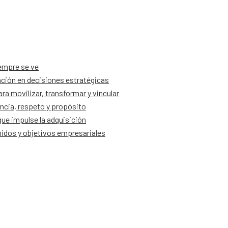
iempre se ve
ción en decisiones estratégicas
a movilizar, transformar y vincular
ncia, respeto y propósito
ue impulse la adquisición
nidos y objetivos empresariales