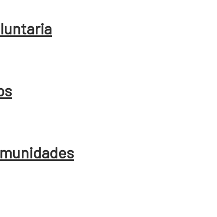
oluntaria
os
comunidades