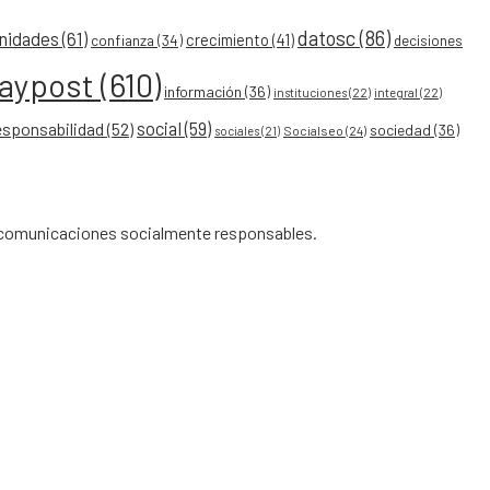
datosc
(86)
nidades
(61)
crecimiento
(41)
confianza
(34)
decisiones
eaypost
(610)
información
(36)
instituciones
(22)
integral
(22)
social
(59)
esponsabilidad
(52)
sociedad
(36)
Socialseo
(24)
sociales
(21)
de comunicaciones socialmente responsables.