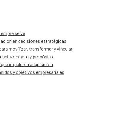
siempre se ve
ación en decisiones estratégicas
ra movilizar, transformar y vincular
encia, respeto y propósito
que impulse la adquisición
tenidos y objetivos empresariales