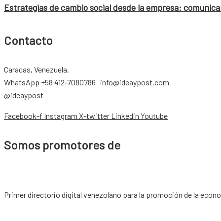
Estrategias de cambio social desde la empresa: comunicar
Contacto
Caracas, Venezuela.
WhatsApp +58 412-7080786 info@ideaypost.com
@ideaypost
Facebook-f
Instagram
X-twitter
Linkedin
Youtube
Somos promotores de
Primer directorio digital venezolano para la promoción de la econ
Copyright © 2026 |
www.ideaypost.com
|
Aviso Legal
|
Política de