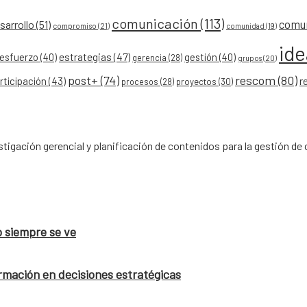
comunicación
(113)
comu
arrollo
(51)
compromiso
(21)
comunidad
(19)
id
esfuerzo
(40)
estrategias
(47)
gestión
(40)
gerencia
(28)
grupos
(20)
post+
(74)
rescom
(80)
r
rticipación
(43)
procesos
(28)
proyectos
(30)
tigación gerencial y planificación de contenidos para la gestión 
o siempre se ve
rmación en decisiones estratégicas