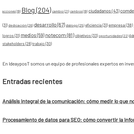
Blog
(204)
comdes
ciudadanos
(43)
acciones
(19)
cambio
(21)
cambios
(19)
desarrollo
(67)
empresa
(38)
(31)
eficiencia
(31)
dedicación
(26)
diálogo
(25)
notecom
(81)
medios
(59)
pa
objetivos
(33)
logros
(31)
oportunidades
(22)
stakeholders
(28)
trabajo
(30)
En IdeayposT somos un equipo de profesionales expertos en inves
Entradas recientes
Análisis integral de la comunicación: cómo medir lo que n
Procesamiento de datos para SEO: cómo convertir la info