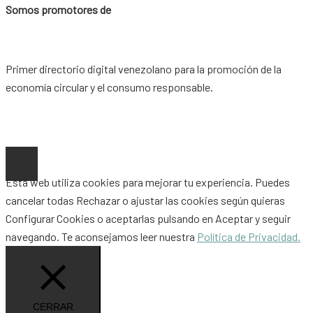
Somos promotores de
Primer directorio digital venezolano para la promoción de la
economía circular y el consumo responsable.
Copyright © 2026 |
www.ideaypost.com
|
Aviso Legal
|
Política
de Privacidad
|
Política de Cookies
Esta web utiliza cookies para mejorar tu experiencia. Puedes
cancelar todas
Rechazar
o ajustar las cookies según quieras
Configurar Cookies
o aceptarlas pulsando en
Aceptar
y seguir
navegando. Te aconsejamos leer nuestra
Política de Privacidad.
CERRAR