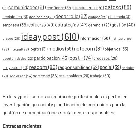
datosc
(86)
comunidades
(61)
crecimiento
(41)
confianza
(34)
(19)
desarrollo
(67)
decisiones
(31)
eficiencia
(31)
dedicación
(26)
diálogo
(25)
esfuerzo
(40)
estrategias
(47)
gestión
(40)
empresa
(38)
gerencia
(28)
ideaypost
(610)
información
(36)
grupos
(20)
instituciones
notecom
(81)
medios
(59)
objetivos
(33)
logros
(31)
(22)
integral
(22)
post+
(74)
participación
(43)
procesos
(28)
oportunidades
(22)
rescom
(80)
social
(59)
responsabilidad
(52)
proyectos
(30)
sociales
sociedad
(36)
stakeholders
(28)
trabajo
(30)
Socialseo
(24)
(21)
En IdeayposT somos un equipo de profesionales expertos en
investigación gerencial y planificación de contenidos para la
gestión de comunicaciones socialmente responsables.
Entradas recientes