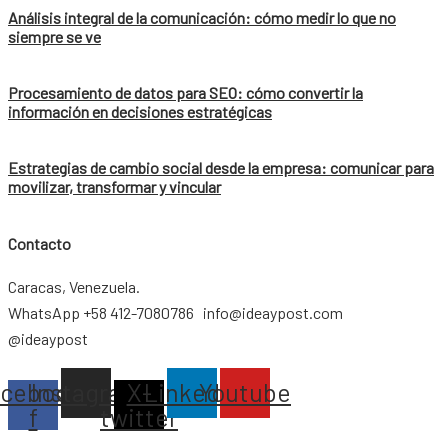
Análisis integral de la comunicación: cómo medir lo que no
siempre se ve
Procesamiento de datos para SEO: cómo convertir la
información en decisiones estratégicas
Estrategias de cambio social desde la empresa: comunicar para
movilizar, transformar y vincular
Contacto
Caracas, Venezuela.
WhatsApp +58 412-7080786 info@ideaypost.com
@ideaypost
acebook-
Instagram
X-
Linkedin
Youtube
f
twitter