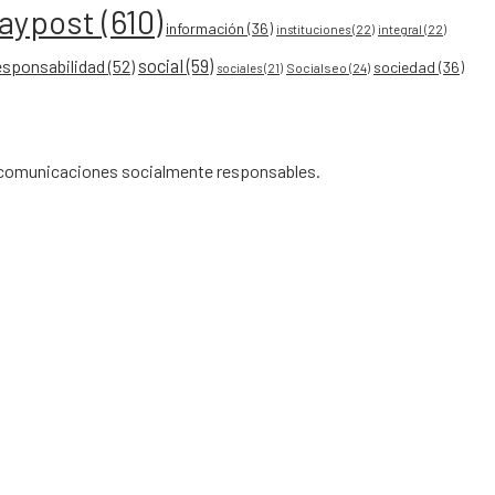
eaypost
(610)
información
(36)
instituciones
(22)
integral
(22)
social
(59)
esponsabilidad
(52)
sociedad
(36)
Socialseo
(24)
sociales
(21)
de comunicaciones socialmente responsables.