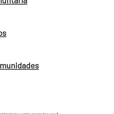
oluntaria
os
comunidades
obligatorios están marcados con
*