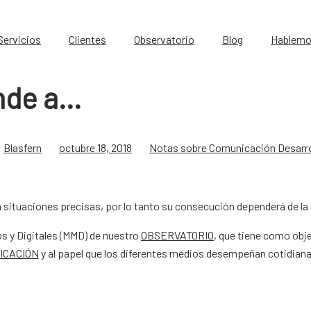
Servicios
Clientes
Observatorio
Blog
Hablem
nde a…
Blasfern
octubre 18, 2018
Notas sobre Comunicación Desarro
ituaciones precisas, por lo tanto su consecución dependerá de la a
os y Digitales (MMD) de nuestro
OBSERVATORIO
, que tiene como obje
ICACIÓN
y al papel que los diferentes medios desempeñan cotidiana