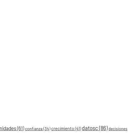
datosc
(86)
nidades
(61)
crecimiento
(41)
confianza
(34)
decisiones