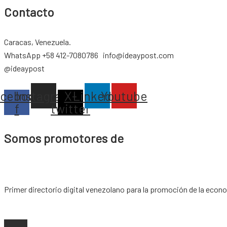
Contacto
Caracas, Venezuela.
WhatsApp +58 412-7080786 info@ideaypost.com
@ideaypost
acebook-
Instagram
X-
Linkedin
Youtube
f
twitter
Somos promotores de
Primer directorio digital venezolano para la promoción de la econ
Copyright © 2026 |
www.ideaypost.com
|
Aviso Legal
|
Política de