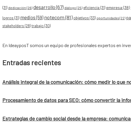
desarrollo
(67)
empresa
(38)
(31)
eficiencia
(31)
dedicación
(26)
diálogo
(25)
notecom
(81)
medios
(59)
pa
objetivos
(33)
logros
(31)
oportunidades
(22)
stakeholders
(28)
trabajo
(30)
En IdeayposT somos un equipo de profesionales expertos en inves
Entradas recientes
Análisis integral de la comunicación: cómo medir lo que n
Procesamiento de datos para SEO: cómo convertir la info
Estrategias de cambio social desde la empresa: comunicar