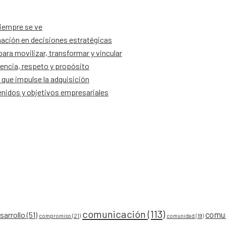
siempre se ve
ación en decisiones estratégicas
ra movilizar, transformar y vincular
encia, respeto y propósito
que impulse la adquisición
tenidos y objetivos empresariales
comunicación
(113)
comu
arrollo
(51)
compromiso
(21)
comunidad
(19)