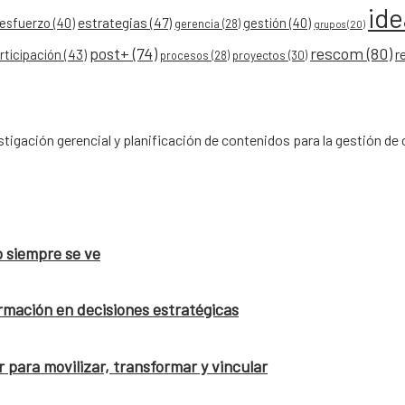
id
esfuerzo
(40)
estrategias
(47)
gestión
(40)
gerencia
(28)
grupos
(20)
post+
(74)
rescom
(80)
r
rticipación
(43)
procesos
(28)
proyectos
(30)
tigación gerencial y planificación de contenidos para la gestión 
o siempre se ve
rmación en decisiones estratégicas
 para movilizar, transformar y vincular