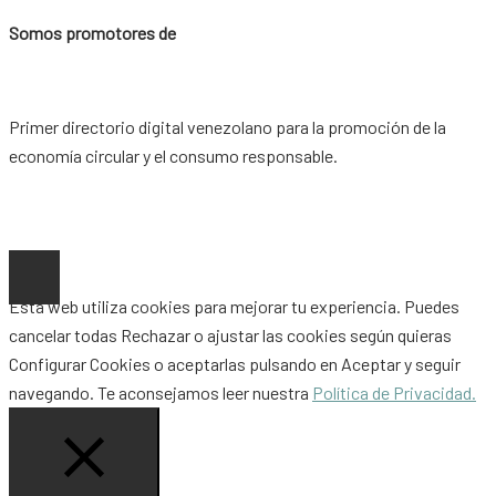
Somos promotores de
Primer directorio digital venezolano para la promoción de la
economía circular y el consumo responsable.
Copyright © 2026 |
www.ideaypost.com
|
Aviso Legal
|
Política
de Privacidad
|
Política de Cookies
Esta web utiliza cookies para mejorar tu experiencia. Puedes
cancelar todas
Rechazar
o ajustar las cookies según quieras
Configurar Cookies
o aceptarlas pulsando en
Aceptar
y seguir
navegando. Te aconsejamos leer nuestra
Política de Privacidad.