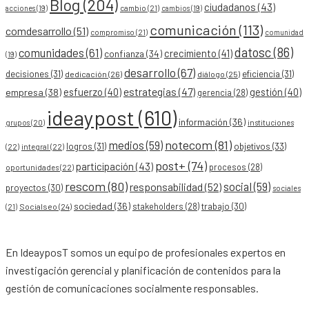
Blog
(204)
ciudadanos
(43)
acciones
(19)
cambio
(21)
cambios
(19)
comunicación
(113)
comdesarrollo
(51)
compromiso
(21)
comunidad
datosc
(86)
comunidades
(61)
crecimiento
(41)
confianza
(34)
(19)
desarrollo
(67)
decisiones
(31)
eficiencia
(31)
dedicación
(26)
diálogo
(25)
esfuerzo
(40)
estrategias
(47)
gestión
(40)
empresa
(38)
gerencia
(28)
ideaypost
(610)
información
(36)
grupos
(20)
instituciones
notecom
(81)
medios
(59)
objetivos
(33)
logros
(31)
(22)
integral
(22)
post+
(74)
participación
(43)
procesos
(28)
oportunidades
(22)
rescom
(80)
social
(59)
responsabilidad
(52)
proyectos
(30)
sociales
sociedad
(36)
stakeholders
(28)
trabajo
(30)
Socialseo
(24)
(21)
En IdeayposT somos un equipo de profesionales expertos en
investigación gerencial y planificación de contenidos para la
gestión de comunicaciones socialmente responsables.