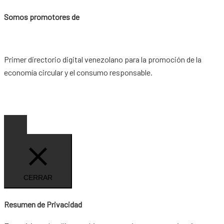
Somos promotores de
Primer directorio digital venezolano para la promoción de la
economía circular y el consumo responsable.
Copyright © 2026 |
www.ideaypost.com
|
Aviso Legal
|
Política
de Privacidad
|
Política de Cookies
CERRAR
Resumen de Privacidad