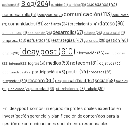
Blog
(204)
ciudadanos
(43)
acciones
(19)
cambio
(21)
cambios
(19)
comunicación
(113)
comdesarrollo
(51)
compromiso
(21)
comunidad
datosc
(86)
comunidades
(61)
crecimiento
(41)
confianza
(34)
(19)
desarrollo
(67)
decisiones
(31)
eficiencia
(31)
dedicación
(26)
diálogo
(25)
esfuerzo
(40)
estrategias
(47)
gestión
(40)
empresa
(38)
gerencia
(28)
ideaypost
(610)
información
(36)
grupos
(20)
instituciones
notecom
(81)
medios
(59)
objetivos
(33)
logros
(31)
(22)
integral
(22)
post+
(74)
participación
(43)
procesos
(28)
oportunidades
(22)
rescom
(80)
social
(59)
responsabilidad
(52)
proyectos
(30)
sociales
sociedad
(36)
stakeholders
(28)
trabajo
(30)
Socialseo
(24)
(21)
En IdeayposT somos un equipo de profesionales expertos en
investigación gerencial y planificación de contenidos para la
gestión de comunicaciones socialmente responsables.