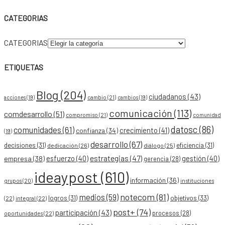
CATEGORIAS
CATEGORIAS
ETIQUETAS
Blog
(204)
ciudadanos
(43)
acciones
(19)
cambio
(21)
cambios
(19)
comunicación
(113)
comdesarrollo
(51)
compromiso
(21)
comunidad
datosc
(86)
comunidades
(61)
crecimiento
(41)
confianza
(34)
(19)
desarrollo
(67)
decisiones
(31)
eficiencia
(31)
dedicación
(26)
diálogo
(25)
esfuerzo
(40)
estrategias
(47)
gestión
(40)
empresa
(38)
gerencia
(28)
ideaypost
(610)
información
(36)
grupos
(20)
instituciones
notecom
(81)
medios
(59)
objetivos
(33)
logros
(31)
(22)
integral
(22)
post+
(74)
participación
(43)
procesos
(28)
oportunidades
(22)