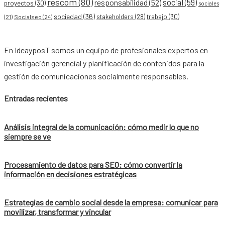
rescom
(80)
social
(59)
responsabilidad
(52)
proyectos
(30)
sociales
sociedad
(36)
stakeholders
(28)
trabajo
(30)
Socialseo
(24)
(21)
En IdeayposT somos un equipo de profesionales expertos en
investigación gerencial y planificación de contenidos para la
gestión de comunicaciones socialmente responsables.
Entradas recientes
Análisis integral de la comunicación: cómo medir lo que no
siempre se ve
Procesamiento de datos para SEO: cómo convertir la
información en decisiones estratégicas
Estrategias de cambio social desde la empresa: comunicar para
movilizar, transformar y vincular