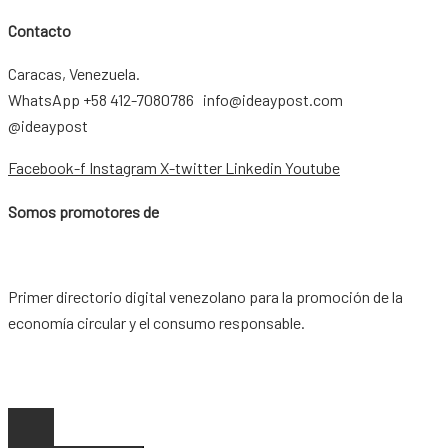
Contacto
Caracas, Venezuela.
WhatsApp +58 412-7080786 info@ideaypost.com
@ideaypost
Facebook-f
Instagram
X-twitter
Linkedin
Youtube
Somos promotores de
Primer directorio digital venezolano para la promoción de la
economía circular y el consumo responsable.
Copyright © 2026 |
www.ideaypost.com
|
Aviso Legal
|
Política
de Privacidad
|
Política de Cookies