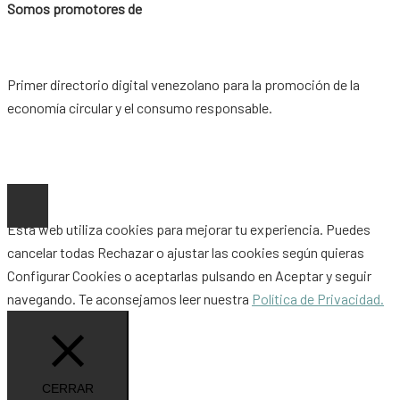
Somos promotores de
Primer directorio digital venezolano para la promoción de la
economía circular y el consumo responsable.
Copyright © 2026 |
www.ideaypost.com
|
Aviso Legal
|
Política
de Privacidad
|
Política de Cookies
Esta web utiliza cookies para mejorar tu experiencia. Puedes
cancelar todas
Rechazar
o ajustar las cookies según quieras
Configurar Cookies
o aceptarlas pulsando en
Aceptar
y seguir
navegando. Te aconsejamos leer nuestra
Política de Privacidad.
CERRAR