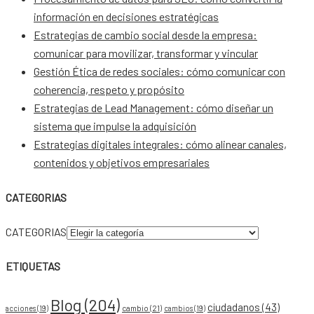
información en decisiones estratégicas
Estrategias de cambio social desde la empresa:
comunicar para movilizar, transformar y vincular
Gestión Ética de redes sociales: cómo comunicar con
coherencia, respeto y propósito
Estrategias de Lead Management: cómo diseñar un
sistema que impulse la adquisición
Estrategias digitales integrales: cómo alinear canales,
contenidos y objetivos empresariales
CATEGORIAS
CATEGORIAS
ETIQUETAS
Blog
(204)
ciudadanos
(43)
acciones
(19)
cambio
(21)
cambios
(19)