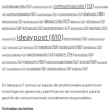
comunicación
(113)
comdesarrollo
(51)
compromiso
(21)
comunidad
datosc
(86)
comunidades
(61)
crecimiento
(41)
confianza
(34)
(19)
desarrollo
(67)
decisiones
(31)
eficiencia
(31)
dedicación
(26)
diálogo
(25)
esfuerzo
(40)
estrategias
(47)
gestión
(40)
empresa
(38)
gerencia
(28)
ideaypost
(610)
información
(36)
grupos
(20)
instituciones
notecom
(81)
medios
(59)
objetivos
(33)
logros
(31)
(22)
integral
(22)
post+
(74)
participación
(43)
procesos
(28)
oportunidades
(22)
rescom
(80)
social
(59)
responsabilidad
(52)
proyectos
(30)
sociales
sociedad
(36)
stakeholders
(28)
trabajo
(30)
Socialseo
(24)
(21)
En IdeayposT somos un equipo de profesionales expertos en
investigación gerencial y planificación de contenidos para la
gestión de comunicaciones socialmente responsables.
Entradas recientes