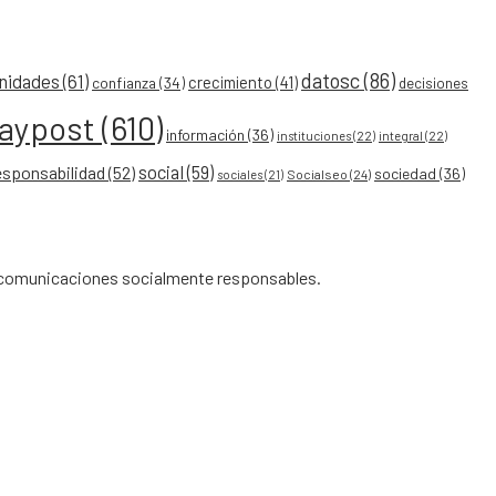
datosc
(86)
nidades
(61)
crecimiento
(41)
confianza
(34)
decisiones
eaypost
(610)
información
(36)
instituciones
(22)
integral
(22)
social
(59)
esponsabilidad
(52)
sociedad
(36)
Socialseo
(24)
sociales
(21)
de comunicaciones socialmente responsables.