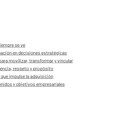
siempre se ve
ación en decisiones estratégicas
ra movilizar, transformar y vincular
encia, respeto y propósito
que impulse la adquisición
tenidos y objetivos empresariales