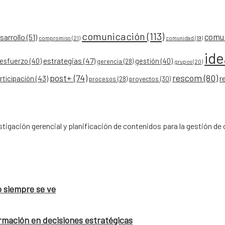
comunicación
(113)
comu
arrollo
(51)
compromiso
(21)
comunidad
(19)
id
esfuerzo
(40)
estrategias
(47)
gestión
(40)
gerencia
(28)
grupos
(20)
post+
(74)
rescom
(80)
r
rticipación
(43)
procesos
(28)
proyectos
(30)
tigación gerencial y planificación de contenidos para la gestión 
o siempre se ve
rmación en decisiones estratégicas