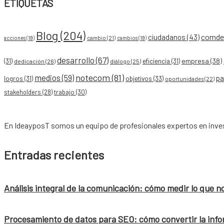
ETIQUETAS
Blog
(204)
comdes
ciudadanos
(43)
acciones
(19)
cambio
(21)
cambios
(19)
desarrollo
(67)
empresa
(38)
(31)
eficiencia
(31)
dedicación
(26)
diálogo
(25)
notecom
(81)
medios
(59)
pa
objetivos
(33)
logros
(31)
oportunidades
(22)
stakeholders
(28)
trabajo
(30)
En IdeayposT somos un equipo de profesionales expertos en inves
Entradas recientes
Análisis integral de la comunicación: cómo medir lo que n
Procesamiento de datos para SEO: cómo convertir la info