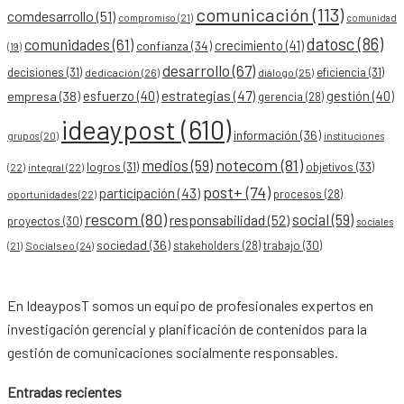
comunicación
(113)
comdesarrollo
(51)
compromiso
(21)
comunidad
datosc
(86)
comunidades
(61)
crecimiento
(41)
confianza
(34)
(19)
desarrollo
(67)
decisiones
(31)
eficiencia
(31)
dedicación
(26)
diálogo
(25)
esfuerzo
(40)
estrategias
(47)
gestión
(40)
empresa
(38)
gerencia
(28)
ideaypost
(610)
información
(36)
grupos
(20)
instituciones
notecom
(81)
medios
(59)
objetivos
(33)
logros
(31)
(22)
integral
(22)
post+
(74)
participación
(43)
procesos
(28)
oportunidades
(22)
rescom
(80)
social
(59)
responsabilidad
(52)
proyectos
(30)
sociales
sociedad
(36)
stakeholders
(28)
trabajo
(30)
Socialseo
(24)
(21)
En IdeayposT somos un equipo de profesionales expertos en
investigación gerencial y planificación de contenidos para la
gestión de comunicaciones socialmente responsables.
Entradas recientes