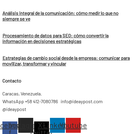
Análisis integral de la comunicación: cómo medir lo que no
siempre se ve
Procesamiento de datos para SEO: cómo convertir la
información en decisiones estratégicas
Estrategias de cambio social desde la empresa: comunicar para
movilizar, transformar y vincular
Contacto
Caracas, Venezuela.
WhatsApp +58 412-7080786 info@ideaypost.com
@ideaypost
acebook-
Instagram
X-
Linkedin
Youtube
f
twitter