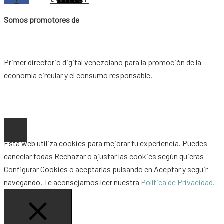
Somos promotores de
Primer directorio digital venezolano para la promoción de la
economía circular y el consumo responsable.
Copyright © 2026 |
www.ideaypost.com
|
Aviso Legal
|
Política
de Privacidad
|
Política de Cookies
Esta web utiliza cookies para mejorar tu experiencia. Puedes
cancelar todas
Rechazar
o ajustar las cookies según quieras
Configurar Cookies
o aceptarlas pulsando en
Aceptar
y seguir
navegando. Te aconsejamos leer nuestra
Política de Privacidad.