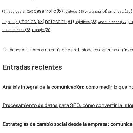
desarrollo
(67)
empresa
(38)
(31)
eficiencia
(31)
dedicación
(26)
diálogo
(25)
notecom
(81)
medios
(59)
pa
objetivos
(33)
logros
(31)
oportunidades
(22)
stakeholders
(28)
trabajo
(30)
En IdeayposT somos un equipo de profesionales expertos en inves
Entradas recientes
Análisis integral de la comunicación: cómo medir lo que n
Procesamiento de datos para SEO: cómo convertir la info
Estrategias de cambio social desde la empresa: comunicar