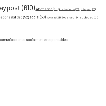
eaypost
(610)
información
(36)
instituciones
(22)
integral
(22)
social
(59)
esponsabilidad
(52)
sociedad
(36)
Socialseo
(24)
sociales
(21)
de comunicaciones socialmente responsables.