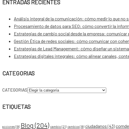
ENTRADAS RECIENTES
Análisis integral de la comunicación: cómo medir lo que no 
Procesamiento de datos para SEO: cómo convertir la inform
Estrategias de cambio social desde la empresa: comunicar pa
Gestión Ética de redes sociales: cómo comunicar con coher
Estrategias de Lead Management: cómo diseñar un sistema 
Estrategias digitales integrales: cómo alinear canales, con
CATEGORIAS
CATEGORIAS
ETIQUETAS
Blog
(204)
comdes
ciudadanos
(43)
acciones
(19)
cambio
(21)
cambios
(19)