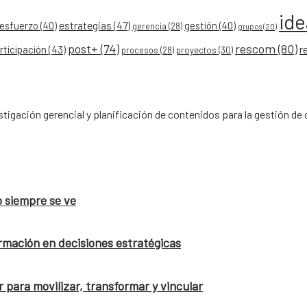
id
esfuerzo
(40)
estrategias
(47)
gestión
(40)
gerencia
(28)
grupos
(20)
post+
(74)
rescom
(80)
r
rticipación
(43)
procesos
(28)
proyectos
(30)
tigación gerencial y planificación de contenidos para la gestión 
o siempre se ve
rmación en decisiones estratégicas
 para movilizar, transformar y vincular