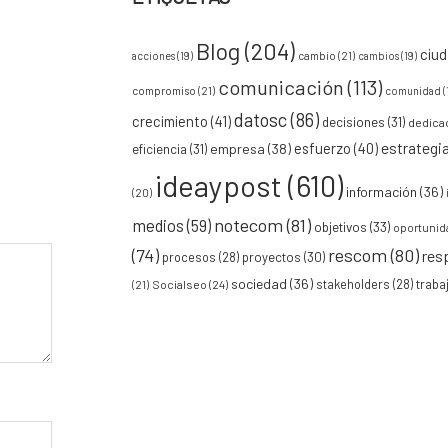
Blog
(204)
ciu
acciones
(19)
cambio
(21)
cambios
(19)
comunicación
(113)
compromiso
(21)
comunidad
(
datosc
(86)
crecimiento
(41)
decisiones
(31)
dedica
esfuerzo
(40)
estrategi
empresa
(38)
eficiencia
(31)
ideaypost
(610)
información
(36)
(20)
notecom
(81)
medios
(59)
objetivos
(33)
oportunid
(74)
rescom
(80)
res
procesos
(28)
proyectos
(30)
sociedad
(36)
stakeholders
(28)
traba
Socialseo
(24)
(21)