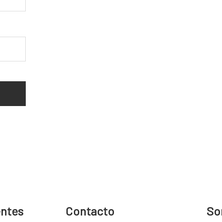
entes
Contacto
So