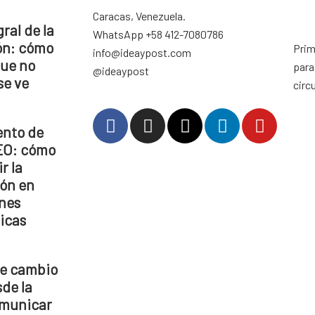
Caracas, Venezuela.
gral de la
WhatsApp +58 412-7080786
ón: cómo
Prim
info@ideaypost.com
que no
para
@ideaypost
se ve
circ
ento de
EO: cómo
r la
ón en
nes
icas
de cambio
sde la
omunicar