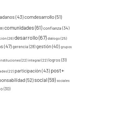
comdesarrollo
(51)
dadanos
(43)
comunidades
(61)
confianza
(34)
19)
desarrollo
(67)
ción
(26)
diálogo
(25)
as
(47)
gestión
(40)
gerencia
(28)
grupos
logros
(31)
instituciones
(22)
integral
(22)
post+
participación
(43)
ades
(22)
social
(59)
ponsabilidad
(52)
sociales
jo
(30)