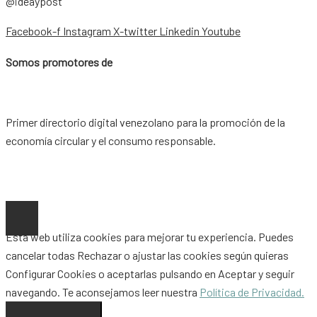
@ideaypost
Facebook-f
Instagram
X-twitter
Linkedin
Youtube
Somos promotores de
Primer directorio digital venezolano para la promoción de la
economía circular y el consumo responsable.
Copyright © 2026 |
www.ideaypost.com
|
Aviso Legal
|
Política
de Privacidad
|
Política de Cookies
Esta web utiliza cookies para mejorar tu experiencia. Puedes
cancelar todas
Rechazar
o ajustar las cookies según quieras
Configurar Cookies
o aceptarlas pulsando en
Aceptar
y seguir
navegando. Te aconsejamos leer nuestra
Política de Privacidad.