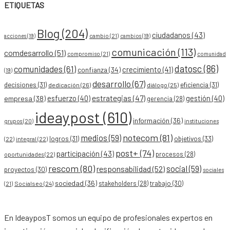
ETIQUETAS
Blog
(204)
ciudadanos
(43)
acciones
(19)
cambio
(21)
cambios
(19)
comunicación
(113)
comdesarrollo
(51)
compromiso
(21)
comunidad
datosc
(86)
comunidades
(61)
crecimiento
(41)
confianza
(34)
(19)
desarrollo
(67)
decisiones
(31)
eficiencia
(31)
dedicación
(26)
diálogo
(25)
esfuerzo
(40)
estrategias
(47)
gestión
(40)
empresa
(38)
gerencia
(28)
ideaypost
(610)
información
(36)
grupos
(20)
instituciones
notecom
(81)
medios
(59)
objetivos
(33)
logros
(31)
(22)
integral
(22)
post+
(74)
participación
(43)
procesos
(28)
oportunidades
(22)
rescom
(80)
social
(59)
responsabilidad
(52)
proyectos
(30)
sociales
sociedad
(36)
stakeholders
(28)
trabajo
(30)
Socialseo
(24)
(21)
En IdeayposT somos un equipo de profesionales expertos en