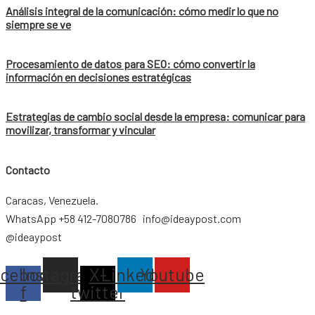
Análisis integral de la comunicación: cómo medir lo que no
siempre se ve
Procesamiento de datos para SEO: cómo convertir la
información en decisiones estratégicas
Estrategias de cambio social desde la empresa: comunicar para
movilizar, transformar y vincular
Contacto
Caracas, Venezuela.
WhatsApp +58 412-7080786 info@ideaypost.com
@ideaypost
acebook-
Instagram
X-
Linkedin
Youtube
f
twitter