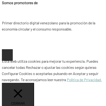
Somos promotores de
Primer directorio digital venezolano para la promoción de la
economía circular y el consumo responsable.
Copyright © 2026 |
www.ideaypost.com
|
Aviso Legal
|
Política
de Privacidad
|
Política de Cookies
Esta web utiliza cookies para mejorar tu experiencia. Puedes
cancelar todas
Rechazar
o ajustar las cookies según quieras
Configurar Cookies
o aceptarlas pulsando en
Aceptar
y seguir
navegando. Te aconsejamos leer nuestra
Política de Privacidad.
CERRAR