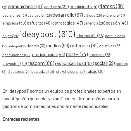
datosc
(86)
comunidades
(61)
crecimiento
(41)
confianza
(34)
(19)
desarrollo
(67)
decisiones
(31)
eficiencia
(31)
dedicación
(26)
diálogo
(25)
esfuerzo
(40)
estrategias
(47)
gestión
(40)
empresa
(38)
gerencia
(28)
ideaypost
(610)
información
(36)
grupos
(20)
instituciones
notecom
(81)
medios
(59)
objetivos
(33)
logros
(31)
(22)
integral
(22)
post+
(74)
participación
(43)
procesos
(28)
oportunidades
(22)
rescom
(80)
social
(59)
responsabilidad
(52)
proyectos
(30)
sociales
sociedad
(36)
stakeholders
(28)
trabajo
(30)
Socialseo
(24)
(21)
En IdeayposT somos un equipo de profesionales expertos en
investigación gerencial y planificación de contenidos para la
gestión de comunicaciones socialmente responsables.
Entradas recientes