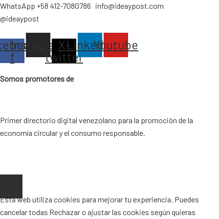
WhatsApp +58 412-7080786 info@ideaypost.com
@ideaypost
cebook-
Instagram
X-
Linkedin
Youtube
f
twitter
Somos promotores de
Primer directorio digital venezolano para la promoción de la
economía circular y el consumo responsable.
Copyright © 2026 |
www.ideaypost.com
|
Aviso Legal
|
Política de
Privacidad
|
Política de Cookies
Esta web utiliza cookies para mejorar tu experiencia. Puedes
cancelar todas
Rechazar
o ajustar las cookies según quieras