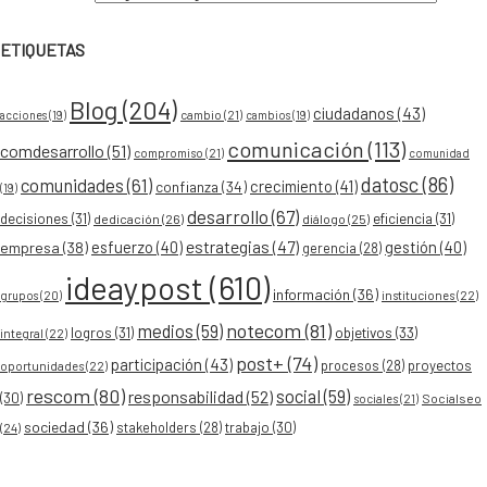
ETIQUETAS
Blog
(204)
ciudadanos
(43)
acciones
(19)
cambio
(21)
cambios
(19)
comunicación
(113)
comdesarrollo
(51)
compromiso
(21)
comunidad
datosc
(86)
comunidades
(61)
crecimiento
(41)
confianza
(34)
(19)
desarrollo
(67)
decisiones
(31)
eficiencia
(31)
dedicación
(26)
diálogo
(25)
esfuerzo
(40)
estrategias
(47)
gestión
(40)
empresa
(38)
gerencia
(28)
ideaypost
(610)
información
(36)
grupos
(20)
instituciones
(22)
notecom
(81)
medios
(59)
objetivos
(33)
logros
(31)
integral
(22)
post+
(74)
participación
(43)
procesos
(28)
proyectos
oportunidades
(22)
rescom
(80)
social
(59)
responsabilidad
(52)
(30)
Socialseo
sociales
(21)
sociedad
(36)
stakeholders
(28)
trabajo
(30)
(24)