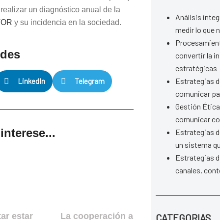
 realizar un diagnóstico anual de la
Análisis inte
TOR
y su incidencia en la sociedad.
medir lo que 
Procesamient
edes
convertir la 
estratégicas
Estrategias d
LinkedIn
Telegram
comunicar par
Gestión Ética
comunicar co
nterese...
Estrategias 
un sistema qu
Estrategias d
canales, cont
tar estar
La cooperación a
CATEGORIAS