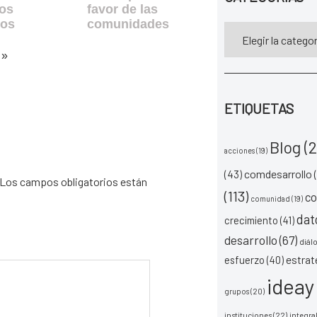
los
favor de las
ros
comunidades
 »
ETIQUETAS
Blog
(2
acciones
(19)
comdesarrollo
(
(43)
Los campos obligatorios están
(113)
c
comunidad
(19)
dat
crecimiento
(41)
desarrollo
(67)
diál
esfuerzo
(40)
estrat
ideay
grupos
(20)
instituciones
(22)
integra