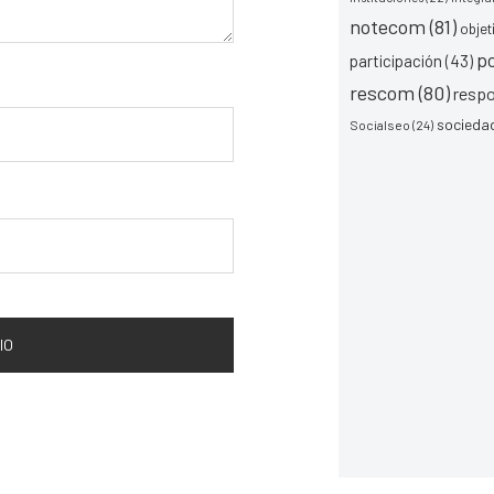
notecom
(81)
objet
p
participación
(43)
rescom
(80)
respo
socieda
Socialseo
(24)