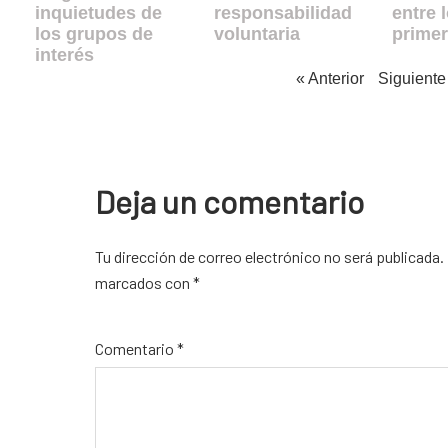
inquietudes de
responsabilidad
entre 
los grupos de
voluntaria
prime
interés
« Anterior
Siguiente
Deja un comentario
Tu dirección de correo electrónico no será publicada.
Alternative:
marcados con
*
Comentario
*