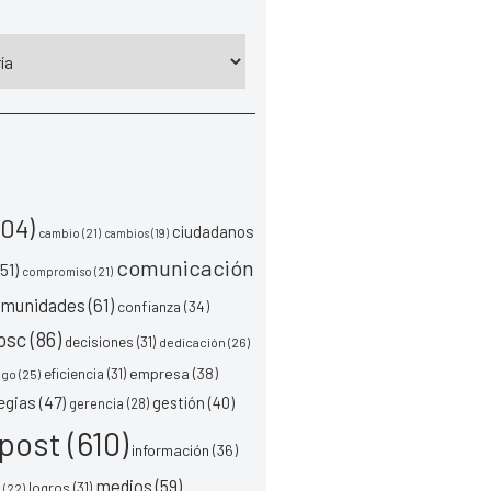
04)
ciudadanos
cambio
(21)
cambios
(19)
comunicación
51)
compromiso
(21)
omunidades
(61)
confianza
(34)
osc
(86)
decisiones
(31)
dedicación
(26)
empresa
(38)
eficiencia
(31)
ogo
(25)
egias
(47)
gestión
(40)
gerencia
(28)
post
(610)
información
(36)
medios
(59)
logros
(31)
l
(22)