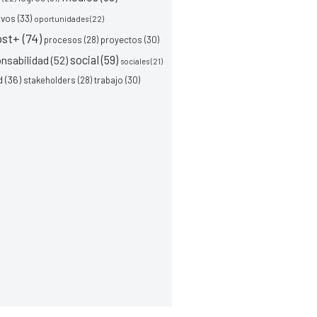
ivos
(33)
oportunidades
(22)
ost+
(74)
procesos
(28)
proyectos
(30)
social
(59)
nsabilidad
(52)
sociales
(21)
d
(36)
stakeholders
(28)
trabajo
(30)