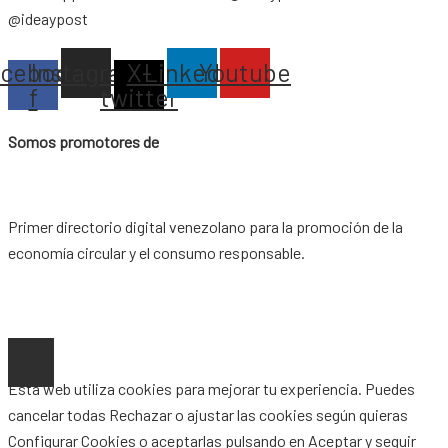
@ideaypost
acebook-
Instagram
X-
Linkedin
Youtube
f
twitter
Somos promotores de
Primer directorio digital venezolano para la promoción de la
economía circular y el consumo responsable.
Copyright © 2026 |
www.ideaypost.com
|
Aviso Legal
|
Política
de Privacidad
|
Política de Cookies
Esta web utiliza cookies para mejorar tu experiencia. Puedes
cancelar todas
Rechazar
o ajustar las cookies según quieras
Configurar Cookies
o aceptarlas pulsando en
Aceptar
y seguir