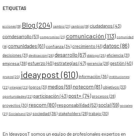
ETIQUETAS
Blog
(204)
ciudadanos
(43)
acciones
(19)
cambio
(21)
cambios
(19)
comunicación
(113)
comdesarrollo
(51)
compromiso
(21)
comunidad
datosc
(86)
comunidades
(61)
crecimiento
(41)
confianza
(34)
(19)
desarrollo
(67)
decisiones
(31)
eficiencia
(31)
dedicación
(26)
diálogo
(25)
esfuerzo
(40)
estrategias
(47)
gestión
(40)
empresa
(38)
gerencia
(28)
ideaypost
(610)
información
(36)
grupos
(20)
instituciones
notecom
(81)
medios
(59)
objetivos
(33)
logros
(31)
(22)
integral
(22)
post+
(74)
participación
(43)
procesos
(28)
oportunidades
(22)
rescom
(80)
social
(59)
responsabilidad
(52)
proyectos
(30)
sociales
sociedad
(36)
stakeholders
(28)
trabajo
(30)
Socialseo
(24)
(21)
En IdeayposT somos un equipo de profesionales expertos en