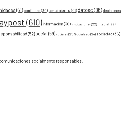
datosc
(86)
nidades
(61)
crecimiento
(41)
confianza
(34)
decisiones
eaypost
(610)
información
(36)
instituciones
(22)
integral
(22)
social
(59)
esponsabilidad
(52)
sociedad
(36)
Socialseo
(24)
sociales
(21)
de comunicaciones socialmente responsables.