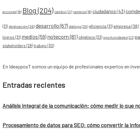
Blog
(204)
comdes
ciudadanos
(43)
acciones
(19)
cambio
(21)
cambios
(19)
desarrollo
(67)
empresa
(38)
(31)
eficiencia
(31)
dedicación
(26)
diálogo
(25)
notecom
(81)
medios
(59)
pa
objetivos
(33)
logros
(31)
oportunidades
(22)
stakeholders
(28)
trabajo
(30)
En IdeayposT somos un equipo de profesionales expertos en inves
Entradas recientes
Análisis integral de la comunicación: cómo medir lo que n
Procesamiento de datos para SEO: cómo convertir la info