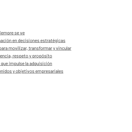
siempre se ve
ación en decisiones estratégicas
ra movilizar, transformar y vincular
encia, respeto y propósito
que impulse la adquisición
tenidos y objetivos empresariales