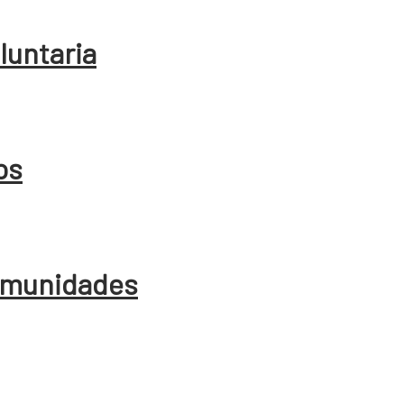
oluntaria
os
comunidades