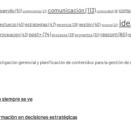
comunicación
(113)
comu
arrollo
(51)
compromiso
(21)
comunidad
(19)
id
esfuerzo
(40)
estrategias
(47)
gestión
(40)
gerencia
(28)
grupos
(20)
post+
(74)
rescom
(80)
r
rticipación
(43)
procesos
(28)
proyectos
(30)
tigación gerencial y planificación de contenidos para la gestión 
o siempre se ve
rmación en decisiones estratégicas