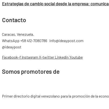
Estrategias de cambio social desde la empresa: comunicar
Contacto
Caracas, Venezuela.
WhatsApp +58 412-7080786 info@ideaypost.com
@ideaypost
Facebook-f
Instagram
X-twitter
Linkedin
Youtube
Somos promotores de
Primer directorio digital venezolano para la promoción de la econ
Copyright © 2026 |
www.ideaypost.com
|
Aviso Legal
|
Política de