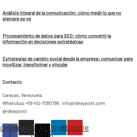
Análisis integral de la comunicación: cómo medir lo que no
siempre se ve
Procesamiento de datos para SEO: cómo convertir la
información en decisiones estratégicas
Estrategias de cambio social desde la empresa: comunicar para
movilizar, transformar y vincular
Contacto
Caracas, Venezuela.
WhatsApp +58 412-7080786 info@ideaypost.com
@ideaypost
acebook-
Instagram
X-
Linkedin
Youtube
f
twitter