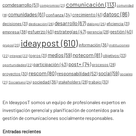
comunicación
(113)
comdesarrollo
(51)
compromiso
(21)
comunidad
datosc
(86)
comunidades
(61)
crecimiento
(41)
confianza
(34)
(19)
desarrollo
(67)
decisiones
(31)
eficiencia
(31)
dedicación
(26)
diálogo
(25)
esfuerzo
(40)
estrategias
(47)
gestión
(40)
empresa
(38)
gerencia
(28)
ideaypost
(610)
información
(36)
grupos
(20)
instituciones
notecom
(81)
medios
(59)
objetivos
(33)
logros
(31)
(22)
integral
(22)
post+
(74)
participación
(43)
procesos
(28)
oportunidades
(22)
rescom
(80)
social
(59)
responsabilidad
(52)
proyectos
(30)
sociales
sociedad
(36)
stakeholders
(28)
trabajo
(30)
Socialseo
(24)
(21)
En IdeayposT somos un equipo de profesionales expertos en
investigación gerencial y planificación de contenidos para la
gestión de comunicaciones socialmente responsables.
Entradas recientes