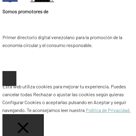
Somos promotores de
Primer directorio digital venezolano para la promoción de la
economía circular y el consumo responsable.
Copyright © 2026 |
www.ideaypost.com
|
Aviso Legal
|
Política
de Privacidad
|
Política de Cookies
Esta web utiliza cookies para mejorar tu experiencia. Puedes
cancelar todas
Rechazar
o ajustar las cookies según quieras
Configurar Cookies
o aceptarlas pulsando en
Aceptar
y seguir
navegando. Te aconsejamos leer nuestra
Política de Privacidad.