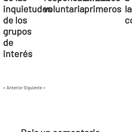
inquietudes
voluntaria
primeros
l
de los
c
grupos
de
interés
« Anterior
Siguiente »