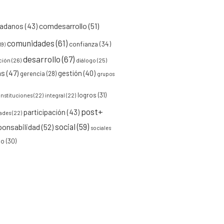
comdesarrollo
(51)
dadanos
(43)
comunidades
(61)
confianza
(34)
19)
desarrollo
(67)
ción
(26)
diálogo
(25)
as
(47)
gestión
(40)
gerencia
(28)
grupos
logros
(31)
instituciones
(22)
integral
(22)
post+
participación
(43)
ades
(22)
social
(59)
ponsabilidad
(52)
sociales
jo
(30)