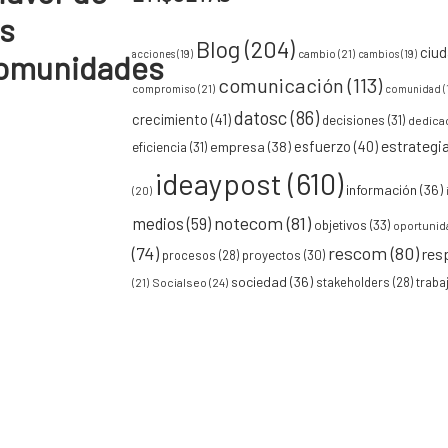
as
Blog
(204)
ciu
acciones
(19)
cambio
(21)
cambios
(19)
omunidades
comunicación
(113)
compromiso
(21)
comunidad
(
datosc
(86)
crecimiento
(41)
decisiones
(31)
dedica
esfuerzo
(40)
estrategi
empresa
(38)
eficiencia
(31)
ideaypost
(610)
información
(36)
(20)
notecom
(81)
medios
(59)
objetivos
(33)
oportunid
(74)
rescom
(80)
res
procesos
(28)
proyectos
(30)
sociedad
(36)
stakeholders
(28)
traba
Socialseo
(24)
(21)