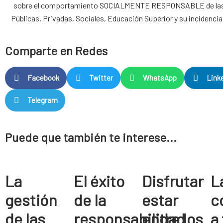
sobre el comportamiento
SOCIALMENTE RESPONSABLE
de la
Públicas, Privadas, Sociales, Educación Superior y su incidencia
Comparte en Redes
Facebook
Twitter
WhatsApp
Link
Telegram
Puede que también te interese...
La
El éxito
Disfrutar
L
gestión
de la
estar
c
de las
responsabilidad
entre los
a