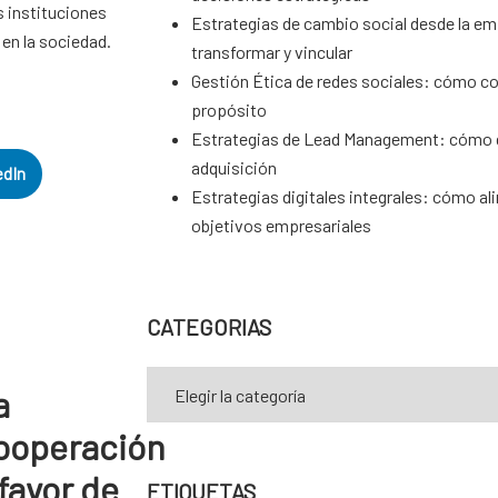
s instituciones
Estrategias de cambio social desde la em
 en la sociedad.
transformar y vincular
Gestión Ética de redes sociales: cómo c
propósito
Estrategias de Lead Management: cómo d
adquisición
edIn
Estrategias digitales integrales: cómo al
objetivos empresariales
CATEGORIAS
a
ooperación
 favor de
ETIQUETAS