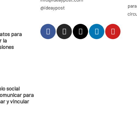
para
@ideaypost
circ
atos para
 la
siones
io social
comunicar para
ar y vincular