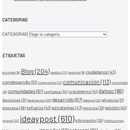
CATEGORIAS
CATEGORIAS
ETIQUETAS
Blog
(204)
ciudadanos
(43)
acciones
(19)
cambio
(21)
cambios
(19)
comunicación
(113)
comdesarrollo
(51)
compromiso
(21)
comunidad
datosc
(86)
comunidades
(61)
crecimiento
(41)
confianza
(34)
(19)
desarrollo
(67)
decisiones
(31)
eficiencia
(31)
dedicación
(26)
diálogo
(25)
esfuerzo
(40)
estrategias
(47)
gestión
(40)
empresa
(38)
gerencia
(28)
ideaypost
(610)
información
(36)
grupos
(20)
instituciones