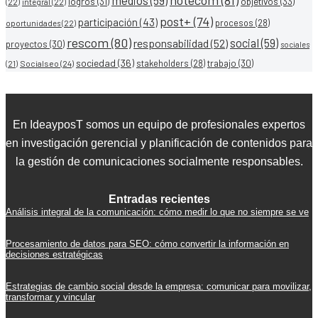
notecom
(81)
medios
(59)
objetivos
(33)
logros
(31)
(22)
integral
(22)
post+
(74)
participación
(43)
procesos
(28)
oportunidades
(22)
rescom
(80)
social
(59)
responsabilidad
(52)
proyectos
(30)
sociales
sociedad
(36)
stakeholders
(28)
trabajo
(30)
Socialseo
(24)
(21)
En IdeayposT somos un equipo de profesionales expertos
en investigación gerencial y planificación de contenidos para
la gestión de comunicaciones socialmente responsables.
Entradas recientes
Análisis integral de la comunicación: cómo medir lo que no siempre se ve
Procesamiento de datos para SEO: cómo convertir la información en
decisiones estratégicas
Estrategias de cambio social desde la empresa: comunicar para movilizar,
transformar y vincular