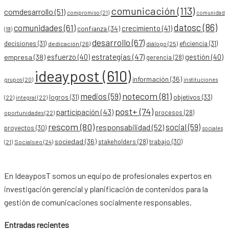
comunicación
(113)
comdesarrollo
(51)
compromiso
(21)
comunidad
datosc
(86)
comunidades
(61)
crecimiento
(41)
confianza
(34)
(19)
desarrollo
(67)
decisiones
(31)
eficiencia
(31)
dedicación
(26)
diálogo
(25)
esfuerzo
(40)
estrategias
(47)
gestión
(40)
empresa
(38)
gerencia
(28)
ideaypost
(610)
información
(36)
grupos
(20)
instituciones
notecom
(81)
medios
(59)
objetivos
(33)
logros
(31)
(22)
integral
(22)
post+
(74)
participación
(43)
procesos
(28)
oportunidades
(22)
rescom
(80)
social
(59)
responsabilidad
(52)
proyectos
(30)
sociales
sociedad
(36)
stakeholders
(28)
trabajo
(30)
Socialseo
(24)
(21)
En IdeayposT somos un equipo de profesionales expertos en
investigación gerencial y planificación de contenidos para la
gestión de comunicaciones socialmente responsables.
Entradas recientes