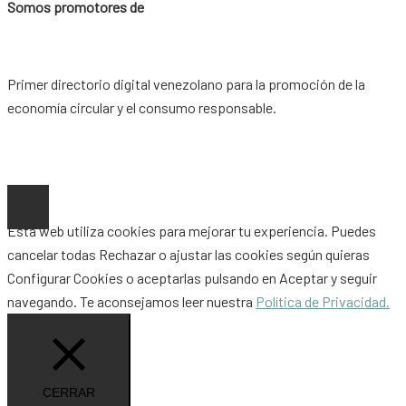
Somos promotores de
Primer directorio digital venezolano para la promoción de la
economía circular y el consumo responsable.
Copyright © 2026 |
www.ideaypost.com
|
Aviso Legal
|
Política
de Privacidad
|
Política de Cookies
Esta web utiliza cookies para mejorar tu experiencia. Puedes
cancelar todas
Rechazar
o ajustar las cookies según quieras
Configurar Cookies
o aceptarlas pulsando en
Aceptar
y seguir
navegando. Te aconsejamos leer nuestra
Política de Privacidad.
CERRAR