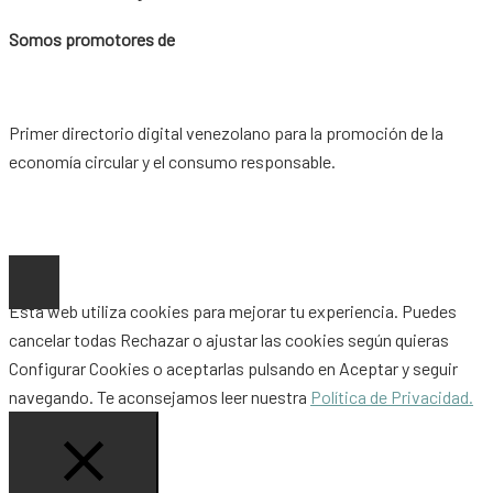
Somos promotores de
Primer directorio digital venezolano para la promoción de la
economía circular y el consumo responsable.
Copyright © 2026 |
www.ideaypost.com
|
Aviso Legal
|
Política
de Privacidad
|
Política de Cookies
Esta web utiliza cookies para mejorar tu experiencia. Puedes
cancelar todas
Rechazar
o ajustar las cookies según quieras
Configurar Cookies
o aceptarlas pulsando en
Aceptar
y seguir
navegando. Te aconsejamos leer nuestra
Política de Privacidad.