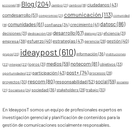
Blog
(204)
ciudadanos
(43)
acciones
(19)
cambio
(21)
cambios
(19)
comunicación
(113)
comdesarrollo
(51)
compromiso
(21)
comunidad
datosc
(86)
comunidades
(61)
crecimiento
(41)
confianza
(34)
(19)
desarrollo
(67)
decisiones
(31)
eficiencia
(31)
dedicación
(26)
diálogo
(25)
esfuerzo
(40)
estrategias
(47)
gestión
(40)
empresa
(38)
gerencia
(28)
ideaypost
(610)
información
(36)
grupos
(20)
instituciones
notecom
(81)
medios
(59)
objetivos
(33)
logros
(31)
(22)
integral
(22)
post+
(74)
participación
(43)
procesos
(28)
oportunidades
(22)
rescom
(80)
social
(59)
responsabilidad
(52)
proyectos
(30)
sociales
sociedad
(36)
stakeholders
(28)
trabajo
(30)
Socialseo
(24)
(21)
En IdeayposT somos un equipo de profesionales expertos en
investigación gerencial y planificación de contenidos para la
gestión de comunicaciones socialmente responsables.