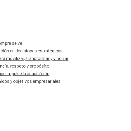
iempre se ve
ción en decisiones estratégicas
a movilizar, transformar y vincular
ncia, respeto y propósito
ue impulse la adquisición
nidos y objetivos empresariales