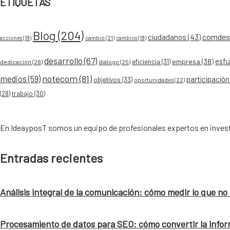
ETIQUETAS
Blog
(204)
comdesa
ciudadanos
(43)
acciones
(19)
cambio
(21)
cambios
(19)
desarrollo
(67)
esfu
empresa
(38)
eficiencia
(31)
dedicación
(26)
diálogo
(25)
notecom
(81)
medios
(59)
participación
objetivos
(33)
oportunidades
(22)
(28)
trabajo
(30)
En IdeayposT somos un equipo de profesionales expertos en investi
Entradas recientes
Análisis integral de la comunicación: cómo medir lo que no
Procesamiento de datos para SEO: cómo convertir la infor