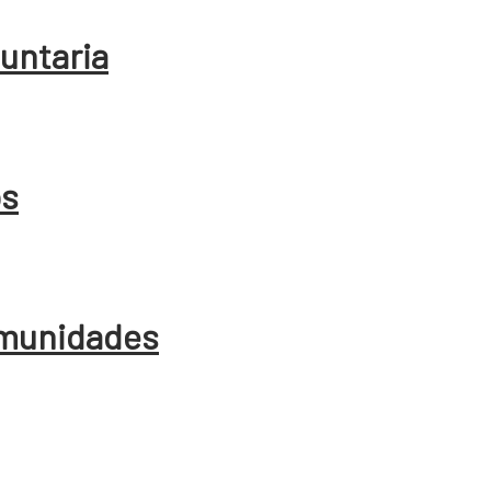
luntaria
os
comunidades