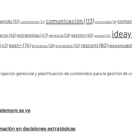
comunicación
(113)
comun
rrollo
(51)
compromiso
(21)
comunidad
(19)
idea
erzo
(40)
estrategias
(47)
gestión
(40)
gerencia
(28)
grupos
(20)
post+
(74)
rescom
(80)
responsabil
(43)
procesos
(28)
proyectos
(30)
gación gerencial y planificación de contenidos para la gestión de
 siempre se ve
mación en decisiones estratégicas