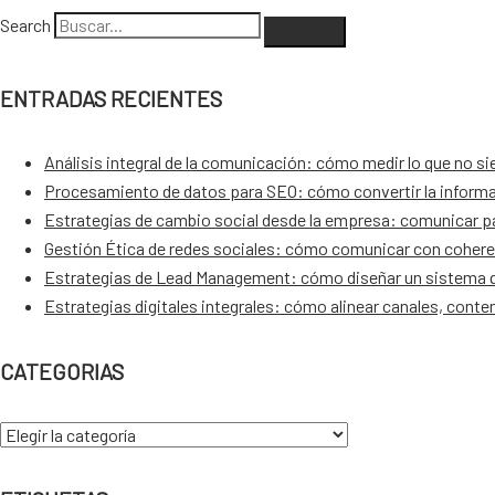
Search
ENTRADAS RECIENTES
Análisis integral de la comunicación: cómo medir lo que no s
Procesamiento de datos para SEO: cómo convertir la informa
Estrategias de cambio social desde la empresa: comunicar par
Gestión Ética de redes sociales: cómo comunicar con cohere
Estrategias de Lead Management: cómo diseñar un sistema q
Estrategias digitales integrales: cómo alinear canales, conte
CATEGORIAS
CATEGORIAS