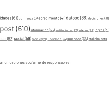
datosc
(86)
idades
(61)
crecimiento
(41)
confianza
(34)
decisiones
(31)
ypost
(610)
información
(36)
logros
(31)
instituciones
(22)
integral
(22)
social
(59)
idad
(52)
sociedad
(36)
stakeholders
Socialseo
(24)
sociales
(21)
 comunicaciones socialmente responsables.